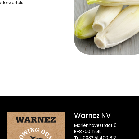
ederwortels
Warnez NV
Mariënhovestraat 6
B-8700 Tielt
Tel. 0032 51 400 812