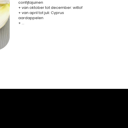
confijtajuinen
+ van oktober tot december: witlof
+ van april tot juli: Cyprus
aardappelen
+ ...