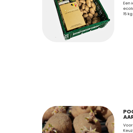
Een 
ecolo
15 k
PO
AA
Voor 
Keuz