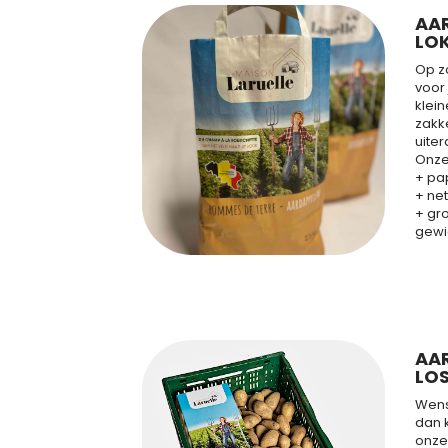
AA
LO
Op z
voor
klei
zakk
uiter
Onze
+ pap
+ net
+ gr
gewic
AA
LO
Wens 
dan 
onze