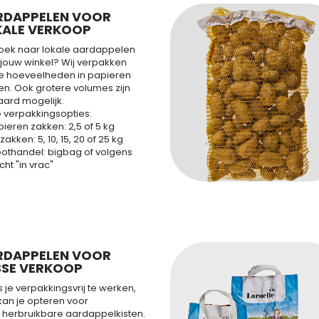
RDAPPELEN VOOR
KALE VERKOOP
oek naar lokale aardappelen
 jouw winkel? Wij verpakken
ne hoeveelheden in papieren
en. Ook grotere volumes zijn
aard mogelijk.
 verpakkingsopties:
ieren zakken: 2,5 of 5 kg
zakken: 5, 10, 15, 20 of 25 kg
oothandel: bigbag of volgens
ht "in vrac"
RDAPPELEN VOOR
SSE VERKOOP
je verpakkingsvrij te werken,
kan je opteren voor
 herbruikbare aardappelkisten.