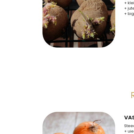
+ kle
+ jut
+ big
VA
Stee
+ uie