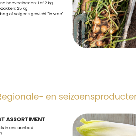
ine hoeveelheden: 1 of 2 kg
ezakken: 25 kg
bag of volgens gewicht "in vrac"
Regionale- en seizoensproducte
ST ASSORTIMENT
ds in ons aanbod:
n